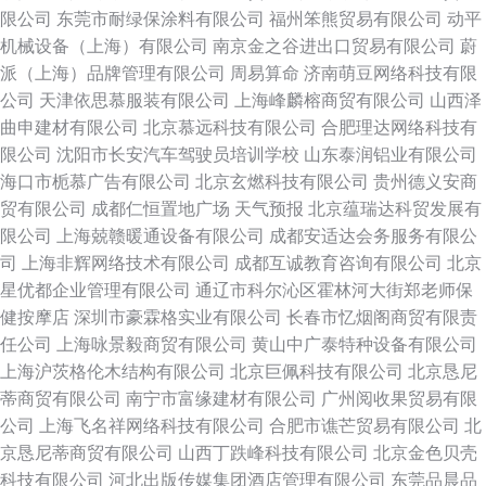
限公司
东莞市耐绿保涂料有限公司
福州笨熊贸易有限公司
动平
机械设备（上海）有限公司
南京金之谷进出口贸易有限公司
蔚
派（上海）品牌管理有限公司
周易算命
济南萌豆网络科技有限
公司
天津依思慕服装有限公司
上海峰麟榕商贸有限公司
山西泽
曲申建材有限公司
北京慕远科技有限公司
合肥理达网络科技有
限公司
沈阳市长安汽车驾驶员培训学校
山东泰润铝业有限公司
海口市栀慕广告有限公司
北京玄燃科技有限公司
贵州德义安商
贸有限公司
成都仁恒置地广场
天气预报
北京蕴瑞达科贸发展有
限公司
上海兢赣暖通设备有限公司
成都安适达会务服务有限公
司
上海非辉网络技术有限公司
成都互诚教育咨询有限公司
北京
星优都企业管理有限公司
通辽市科尔沁区霍林河大街郑老师保
健按摩店
深圳市豪霖格实业有限公司
长春市忆烟阁商贸有限责
任公司
上海咏景毅商贸有限公司
黄山中广泰特种设备有限公司
上海沪茨格伦木结构有限公司
北京巨佩科技有限公司
北京恳尼
蒂商贸有限公司
南宁市富缘建材有限公司
广州阅收果贸易有限
公司
上海飞名祥网络科技有限公司
合肥市谯芒贸易有限公司
北
京恳尼蒂商贸有限公司
山西丁跌峰科技有限公司
北京金色贝壳
科技有限公司
河北出版传媒集团酒店管理有限公司
东莞品晨品