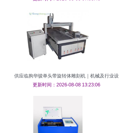
务、图片、价格振华激光设备、公司主要生产振华
激光设备:CO2激光切割雕刻机,激光打标机,高精度
激光刀模机,激光焊接机,数控精雕机,金属切割机,大
功率切割机等系列激光设备、
供应临朐华骏单头带旋转体雕刻机｜机械及行业设
备首选方案
更新时间：2026-08-08 13:23:06