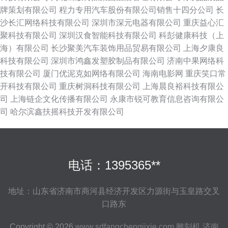
牌策划有限公司
程力专用汽车股份有限公司销售十四分公司
长
沙长汇网络科技有限公司
深圳市深元电器有限公司
重庆益心汇
聚科技有限公司
深圳汉食智能科技有限公司
科彭健康科技（上
海）有限公司
长沙聚美汽车装饰用品贸易有限公司
上海夕康良
科技有限公司
深圳市鸿鑫发塑胶制品有限公司
济南中果网络科
技有限公司
厦门优泥克如网络有限公司
海南电影网
重庆笑口常
开科技有限公司
重庆树洞科技有限公司
上海晨良裕科技有限公
司
上海链企文化传播有限公司
永康市锐可教育信息咨询有限公
司
哈尔滨鑫扶摇科技开发有限公司
电话：1395365**
地址：山东省济南市商河县经济开发区力源街与玉皇路交叉
口路东
Copyright © 2026
www.sdfangchengjixie.com
雕刻机
济南